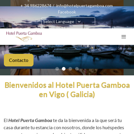
+
34 986228674
/
info@hotelpuertagamboa.com
Facebook
Select Language
Contacto
Contacto
Contacto
Contacto
Contacto
Contacto
Bienvenidos al Hotel Puerta Gamboa
en Vigo ( Galicia)
El
Hotel Puerta Gamboa
te da la bienvenida a la que será tu
casa durante tu estancia con nosotros, donde los huéspedes